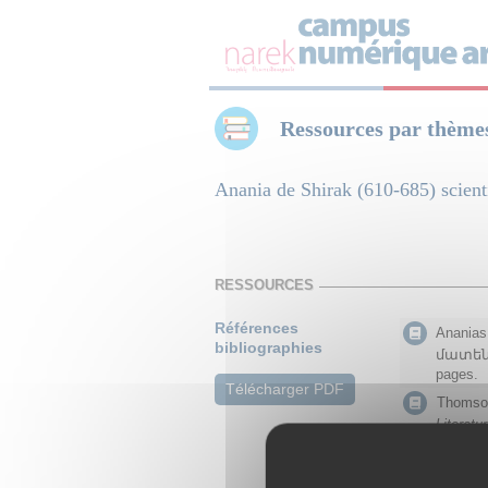
Panneau de gestion des cookies
Ressources par thème
Anania de Shirak (610-685) sc
RESSOURCES
Références
Ananias
bibliographies
մատեն
pages.
Télécharger PDF
Thomson
Literatu
Madenak
Armenian