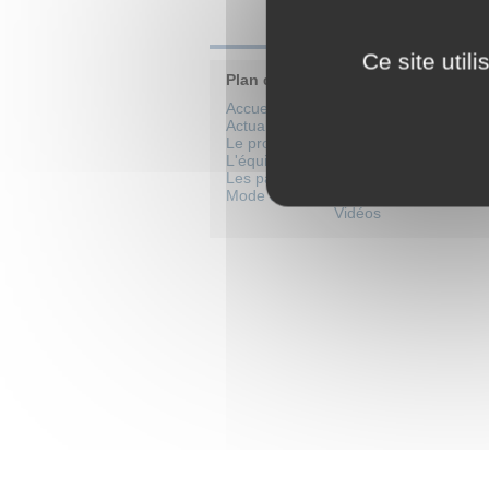
Volumes
Ce site util
Plan du site
Accueil
Catalogue de formati
Actualités
Cours par niveaux sco
Le projet
Cours école
L'équipe
Cours collège
Les partenaires
Cours lycée
Mode d'emploi
Ressources par thèm
Vidéos