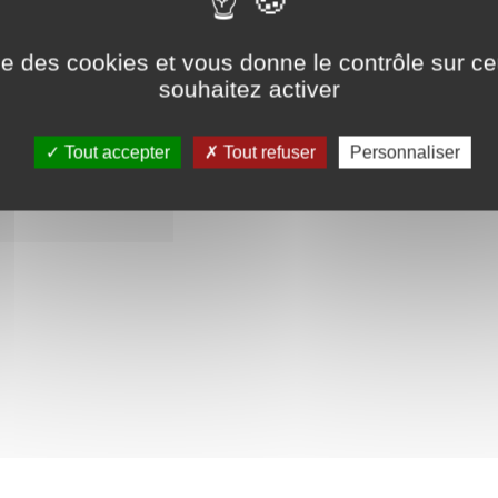
 I–XV, puis Erevan, Matendaran, 2012–. Volumes XVI–.
ise des cookies et vous donne le contrôle sur 
Newsletter mensuelle
souhaitez activer
on
Mentions légales
Cliquez ici pour vous abonner
laires
Crédits
Contact
Tout accepter
Tout refuser
Personnaliser
es