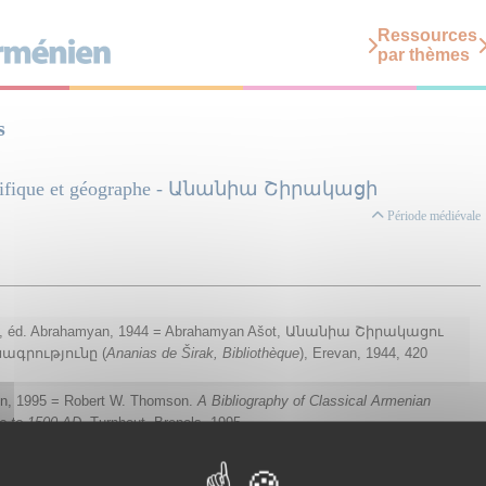
Ressources
par thèmes
s
ientifique et géographe - Անանիա Շիրակացի
Période médiévale
, éd. Abrahamyan, 1944 = Abrahamyan Ašot, Անանիա Շիրակացու
ագրությունը (
Ananias de Širak, Bibliothèque
), Erevan, 1944, 420
, 1995 = Robert W. Thomson.
A Bibliography of Classical Armenian
re to 1500 AD.
Turnhout, Brepols, 1995.
irk‘ Hayoc‘,
2003-
=
Zaven Yegavian (dir.)
Madenakirk‘ Hayoc‘
ou
 Classical Authors, Antelias (Liban), Catholicosat Arménien, 2003–2012.