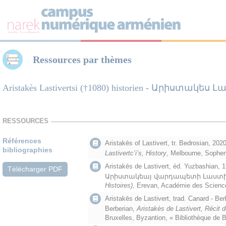
Panneau de gestion des cookies
Ressources par thèmes
Aristakès Lastivertsi (†1080) historien - Արիստակե
RESSOURCES
Références
Aristakēs of Lastivert, tr. Bedrosian, 20
bibliographies
Lastivertc’i’s, History
, Melbourne, Sophe
Aristakēs de Lastivert, éd. Yuzbashia
Télécharger PDF
Արիստակեայ վարդապետի Լաստիվ
Histoires)
, Erevan, Académie des Scienc
Aristakēs de Lastivert, trad. Canard - Be
Berberian,
Aristakès de Lastivert, Récit 
Bruxelles, Byzantion, « Bibliothèque de 