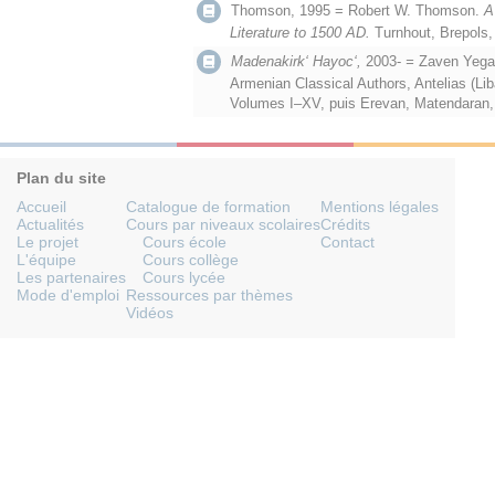
Thomson, 1995 = Robert W. Thomson.
A
Literature to 1500 AD.
Turnhout, Brepols,
Madenakirk‘ Hayoc‘,
2003-
=
Zaven Yegav
Armenian Classical Authors, Antelias (Li
Volumes I–XV, puis Erevan, Matendaran
Plan du site
Accueil
Catalogue de formation
Mentions légales
Actualités
Cours par niveaux scolaires
Crédits
Le projet
Cours école
Contact
L'équipe
Cours collège
Les partenaires
Cours lycée
Mode d'emploi
Ressources par thèmes
Vidéos