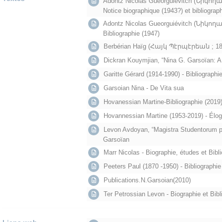
Adontz Nicolas Gueorguiévitch (Նիկող
Notice biographique (1943?) et bibliograp
Adontz Nicolas Gueorguiévitch (Նիկող
Bibliographie (1947)
Berbérian Haïg (Հայկ Պէրպէրեան ; 1887-
Dickran Kouymjian, “Nina G. Garsoïan: A
Garitte Gérard (1914-1990) - Bibliographi
Garsoian Nina - De Vita sua
Hovanessian Martine-Bibliographie (2019
Hovannessian Martine (1953-2019) - Élog
Levon Avdoyan, “Magistra Studentorum p
Garsoïan
Marr Nicolas - Biographie, études et Bibli
Peeters Paul (1870 -1950) - Bibliographie
Publications.N.Garsoian(2010)
Ter Petrossian Levon - Biographie et Bibl