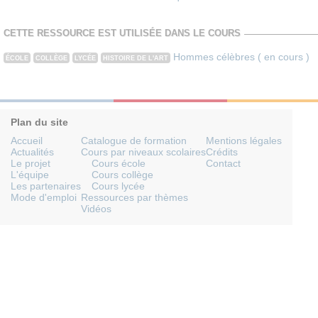
CETTE RESSOURCE EST UTILISÉE DANS LE COURS
Hommes célèbres ( en cours )
ÉCOLE
COLLÈGE
LYCÉE
HISTOIRE DE L'ART
Plan du site
Accueil
Catalogue de formation
Mentions légales
Actualités
Cours par niveaux scolaires
Crédits
Le projet
Cours école
Contact
L'équipe
Cours collège
Les partenaires
Cours lycée
Mode d'emploi
Ressources par thèmes
Vidéos