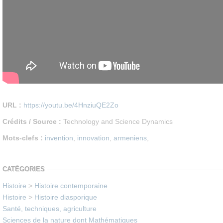
URL :
https://youtu.be/4HnziuQE2Zo
Crédits / Source :
Technology and Science Dynamics
Mots-clefs :
invention
,
innovation
,
armeniens
,
CATÉGORIES
Histoire
>
Histoire contemporaine
Histoire
>
Histoire diasporique
Santé, techniques, agriculture
Sciences de la nature dont Mathématiques