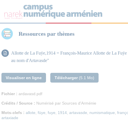
Panneau de gestion des cookies
Ressources par thèmes
Allotte de La Fuÿe,1914 = François-Maurice Allotte de La Fuÿe
au nom d'Artavasde"
Visualiser en ligne
Télécharger
(5.1 Mo)
Fichier :
ardavasd.pdf
Crédits / Source :
Numérisé par Sources d'Arménie
Mots-clefs :
allote
,
füye
,
fuye
,
1914
,
artavasde
,
numismatique
,
franç
artaxiade