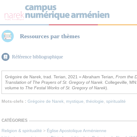
Panneau de gestion des cookies
Ressources par thèmes
Référence bibliographique
Grégoire de Narek, trad. Terian, 2021 = Abraham Terian,
From the D
Translation of The Prayers of St. Gregory of Narek.
Collegeville, MN
volume to
The Festal Works of St. Gregory of Narek
).
Mots-clefs :
Grégoire de Narek
,
mystique
,
théologie
,
spiritualité
CATÉGORIES
Religion & spiritualité
>
Église Apostolique Arménienne