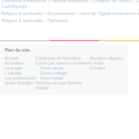
Littérature arménienne
>
Période médiévale
>
Grégoire de Narek (†1
Նարեկացի
Religion & spiritualité
>
Œcuménisme – Liens de l’Église arménienne av
Religion & spiritualité
>
Patristique
Plan du site
Accueil
Catalogue de formation
Mentions légales
Actualités
Cours par niveaux scolaires
Crédits
Le projet
Cours école
Contact
L'équipe
Cours collège
Les partenaires
Cours lycée
Mode d'emploi
Ressources par thèmes
Vidéos