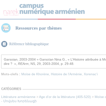
Panneau de gestion des cookies
Ressources par thèmes
Référence bibliographique
Garsoian, 2003-2004 = Garsoïan Nina G., « L’Histoire attribuée à Mo
dire ? »,
REArm
, NS, 29, 2003-2004, p. 29-48.
Mots-clefs :
Moïse de Khorène
,
Histoire de l’Arménie
,
Xorenac‘i
CATÉGORIES
Littérature arménienne
>
Age d’or de la littérature (405-520)
>
Moïse d
- Մովսես Խորենացի