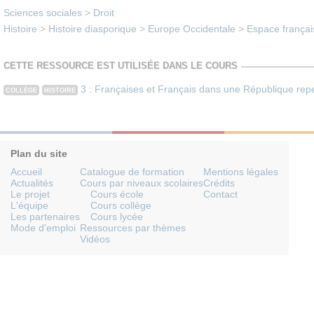
Sciences sociales
>
Droit
Histoire
>
Histoire diasporique
>
Europe Occidentale
>
Espace françai
CETTE RESSOURCE EST UTILISÉE DANS LE COURS
3 : Françaises et Français dans une République re
COLLÈGE
HISTOIRE
Plan du site
Accueil
Catalogue de formation
Mentions légales
Actualités
Cours par niveaux scolaires
Crédits
Le projet
Cours école
Contact
L'équipe
Cours collège
Les partenaires
Cours lycée
Mode d'emploi
Ressources par thèmes
Vidéos