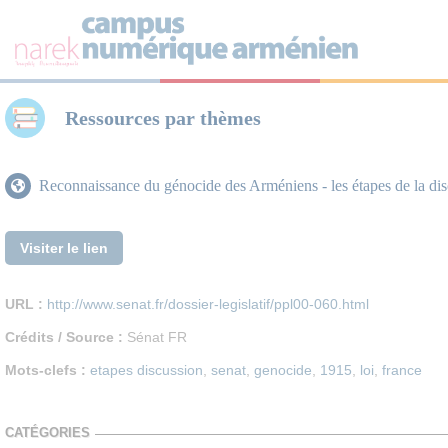
Panneau de gestion des cookies
Ressources par thèmes
Reconnaissance du génocide des Arméniens - les étapes de la dis
Visiter le lien
URL :
http://www.senat.fr/dossier-legislatif/ppl00-060.html
Crédits / Source :
Sénat FR
Mots-clefs :
etapes discussion
,
senat
,
genocide
,
1915
,
loi
,
france
CATÉGORIES