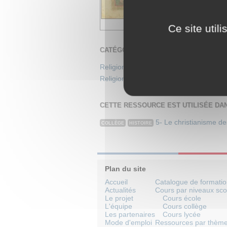
Ce site util
CATÉGORIES
Religion & spiritualité
>
Église Apostoli
Religion & spiritualité
>
Religion (généra
CETTE RESSOURCE EST UTILISÉE DA
5- Le christianisme de
COLLÈGE
HISTOIRE
Plan du site
Accueil
Catalogue de formati
Actualités
Cours par niveaux sco
Le projet
Cours école
L'équipe
Cours collège
Les partenaires
Cours lycée
Mode d'emploi
Ressources par thèm