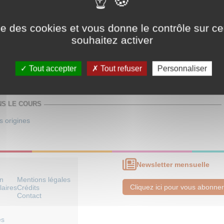
ise des cookies et vous donne le contrôle sur 
souhaitez activer
que Arménienne
Tout accepter
Tout refuser
Personnaliser
lités)
NS LE COURS
s origines
Newsletter mensuelle
on
Mentions légales
Cliquez ici pour vous abonner
laires
Crédits
Contact
es