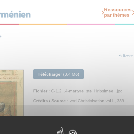
Ressources
par thèmes
s
Retour
Télécharger
(3.4 Mo)
Fichier :
C-1.2_.4-martyre_ste_Hripsimee_.jpg
Crédits / Source :
vori Christinisation vol II, 389