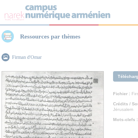
Panneau de gestion des cookies
Ressources par thèmes
Firman d'Omar
Téléchar
Fichier :
Fir
Crédits / So
Jérusalem
Mots-clefs :