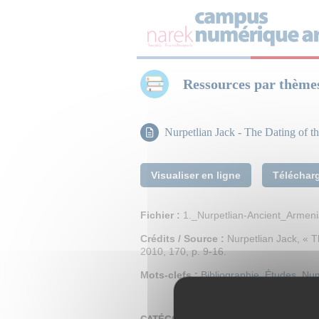
Panneau de gestion des cookies
Ressources par thème
Nurpetlian Jack - The Dating of t
Visualiser en ligne
Téléchar
Fichier :
1._Nurpetlian-Ancient_Armeni
Crédits / Source :
Nurpetlian Jack, « Th
2010, 170, p. 9-16.
Mots-clefs :
Bibliographie
,
Études
,
Num