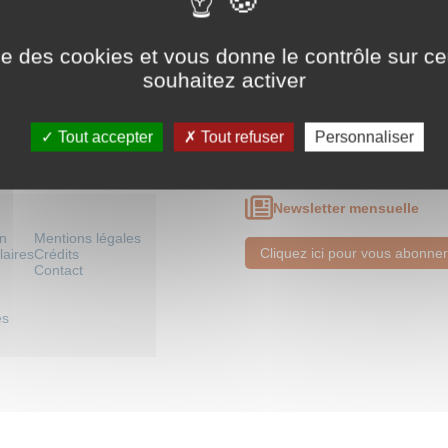
umismatique romaine relative à l’Arménie (Ier s. av. J.-C.-338)
ise des cookies et vous donne le contrôle sur 
souhaitez activer
NS LE COURS
 relative à l’Arménie, ressources complémentaires
Tout accepter
Tout refuser
Personnaliser
Newsletter mensuelle
on
Mentions légales
Cliquez ici pour vous abonner
laires
Crédits
Contact
es