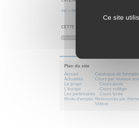
CATÉGORIES
Art
>
Numismatique et sigillographie
>
N
Ce site util
CETTE RESSOURCE EST UTILISÉE DA
Les monnaies romaines
COLLÈGE
HISTOIRE
Plan du site
Accueil
Catalogue de formati
Actualités
Cours par niveaux sco
Le projet
Cours école
L'équipe
Cours collège
Les partenaires
Cours lycée
Mode d'emploi
Ressources par thèm
Vidéos