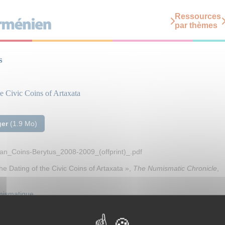
Ressources
par thèmes
s
he Civic Coins of Artaxata
ger
(1.9 Mo)
an_Coins-Berytus_2008-2009_(offprint)_.pdf
e Dating of the Civic Coins of Artaxata »,
The Numismatic Chronicle
,
ismatique