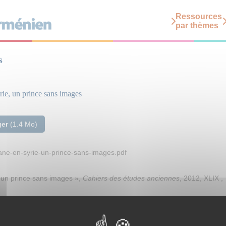
Ressources
par thèmes
s
rie, un prince sans images
ger
(1.4 Mo)
ane-en-syrie-un-prince-sans-images.pdf
: un prince sans images »,
Cahiers des études anciennes
, 2012, XLIX ,
ismatique