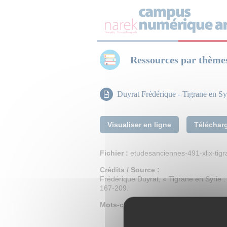
Panneau de gestion des cookies
Ressources par thème
Duyrat Frédérique - Tigrane en Sy
Visualiser en ligne
Téléchar
Fichier :
etudesanciennes-491-xlix-tigr
Crédits / Source :
Frédérique Duyrat, « Tigrane en Syrie 
167-209.
Mots-clefs :
Bibliographie
,
Études
,
Num