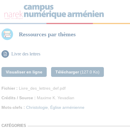
Panneau de gestion des cookies
Ressources par thèmes
Livre des lettres
Visualiser en ligne
Télécharger
(127.0 Ko)
Fichier :
Livre_des_lettres_def.pdf
Crédits / Source :
Maxime K. Yevadian
Mots-clefs :
Christologie
,
Église arménienne
CATÉGORIES