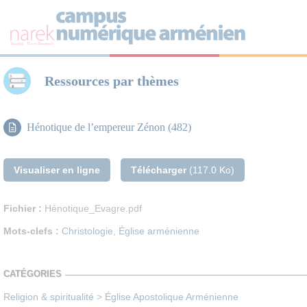
Panneau de gestion des cookies
Ressources par thèmes
Hénotique de l’empereur Zénon (482)
Visualiser en ligne
Télécharger
(117.0 Ko)
Fichier :
Hénotique_Evagre.pdf
Mots-clefs :
Christologie
,
Église arménienne
CATÉGORIES
Religion & spiritualité
>
Église Apostolique Arménienne