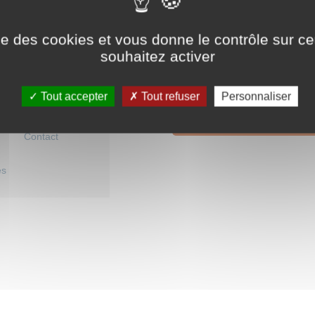
que Arménienne
ienne
ise des cookies et vous donne le contrôle sur 
souhaitez activer
Newsletter mensuelle
Tout accepter
Tout refuser
Personnaliser
on
Mentions légales
Cliquez ici pour vous abonner
laires
Crédits
Contact
es