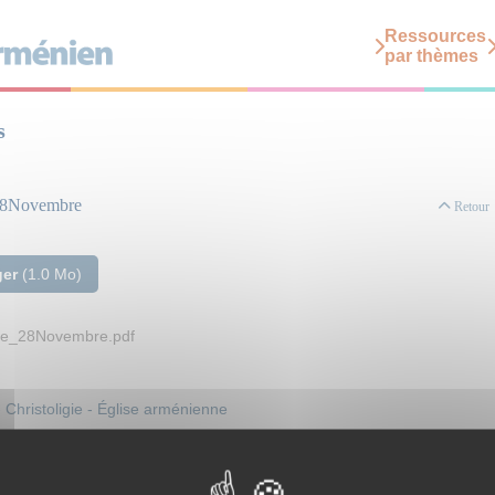
Ressources
par thèmes
s
_28Novembre
Retour
ger
(1.0 Mo)
que_28Novembre.pdf
 Christoligie - Église arménienne