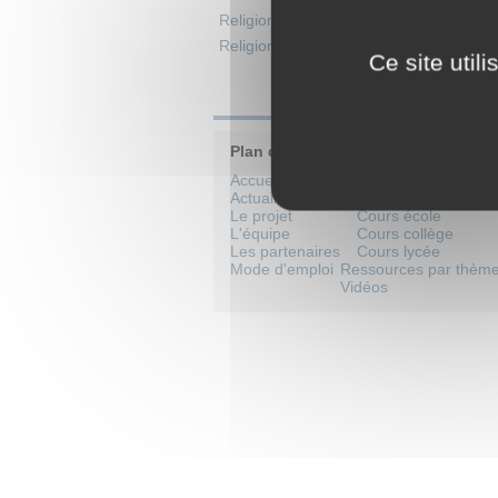
Religion & spiritualité
>
Église Apostoli
Religion & spiritualité
>
Théologie chrét
Ce site util
Plan du site
Accueil
Catalogue de formati
Actualités
Cours par niveaux sco
Le projet
Cours école
L'équipe
Cours collège
Les partenaires
Cours lycée
Mode d'emploi
Ressources par thèm
Vidéos