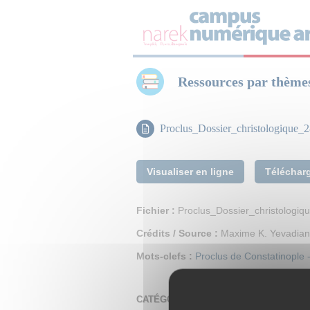
Panneau de gestion des cookies
Ressources par thème
Proclus_Dossier_christologique
Visualiser en ligne
Téléchar
Fichier :
Proclus_Dossier_christologi
Crédits / Source :
Maxime K. Yevadian
Mots-clefs :
Proclus de Constatinople -
CATÉGORIES