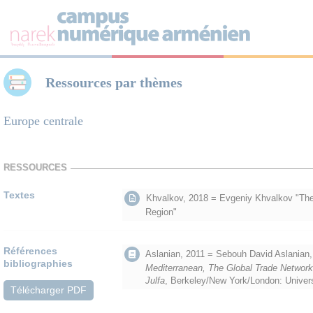
Panneau de gestion des cookies
Ressources par thèmes
Europe centrale
RESSOURCES
Textes
Khvalkov, 2018 = Evgeniy Khvalkov "The
Region"
Références
Aslanian, 2011 = Sebouh David Aslanian
bibliographies
Mediterranean, The Global Trade Networ
Julfa
, Berkeley/New York/London: Univers
Télécharger PDF