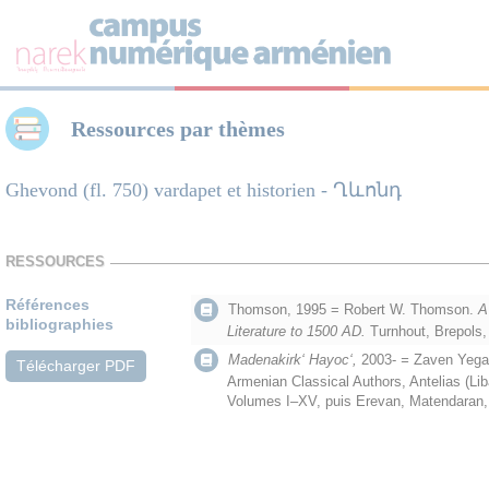
Panneau de gestion des cookies
Ressources par thèmes
Ghevond (fl. 750) vardapet et historien - Ղևոնդ
RESSOURCES
Références
Thomson, 1995 = Robert W. Thomson.
A
bibliographies
Literature to 1500 AD.
Turnhout, Brepols,
Madenakirk‘ Hayoc‘,
2003-
=
Zaven Yegav
Télécharger PDF
Armenian Classical Authors, Antelias (Li
Volumes I–XV, puis Erevan, Matendaran