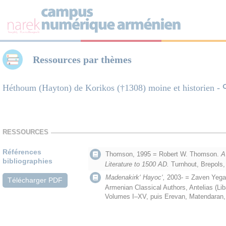
Panneau de gestion des cookies
Ressources par thèmes
Héthoum (Hayton) de Korikos (†1308) moine et histor
RESSOURCES
Références
Thomson, 1995 = Robert W. Thomson.
A
bibliographies
Literature to 1500 AD.
Turnhout, Brepols,
Madenakirk‘ Hayoc‘,
2003-
=
Zaven Yegav
Télécharger PDF
Armenian Classical Authors, Antelias (Li
Volumes I–XV, puis Erevan, Matendaran