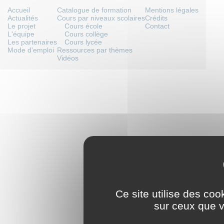
Accueil
Catalogue de formation
Mentions légales
Actualités
Cours par niveaux scolaires
Crédits
Le projet
Cours école
Contact
L'équipe
Cours collège
Les partenaires
Cours lycée
Mode d'emploi
Ressources par thèmes
Vidéos
Ce site utilise des coo
sur ceux que v