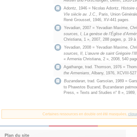
Reisen und Forschungen
, Berlin, 1910-19
Adontz, 1946 = Nicolas Adontz,
Histoire 
VIe siècle av. J.C.,
Paris, Union Général
René Grousset, 1946, XV-441 pages.
Yevadian, 2007 = Yevadian Maxime,
Chr
sources, I, La genèse de l’Église d’Armé
Christiana, 1 », 2007, 288 pages, p. 19 à
Yevadian, 2008 = Yevadian Maxime,
Chr
sources, II, L’œuvre de saint Grégoire l’I
« Armenia Christiana, 2 », 2008, 540 pag
Agathange, trad. Thomson, 1976 = Thom
the Armenians
, Albany, 1976, XCVIII-527
Buzandaran,
trad. Garsoïan, 1989 = Gars
to Phawstos Buzand, Buzandaran patmout
Press, « Texts and Studies n° 8 », 1989,
Certaines ressources en double ont été masquées,
cliqu
Plan du site