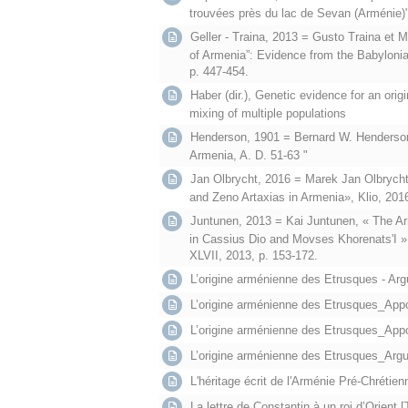
trouvées près du lac de Sevan (Arménie)
Geller - Traina, 2013 = Gusto Traina et Ma
of Armenia”: Evidence from the Babylonian
p. 447-454.
Haber (dir.), Genetic evidence for an ori
mixing of multiple populations
Henderson, 1901 = Bernard W. Henderson
Armenia, A. D. 51-63 "
Jan Olbrycht, 2016 = Marek Jan Olbrycht,
and Zeno Artaxias in Armenia», Klio, 201
Juntunen, 2013 = Kai Juntunen, « The Arr
in Cassius Dio and Movses Khorenats'I »
XLVII, 2013, p. 153-172.
L’origine arménienne des Etrusques - Argu
L’origine arménienne des Etrusques_Appor
L’origine arménienne des Etrusques_Appo
L’origine arménienne des Etrusques_Argu
L'héritage écrit de l'Arménie Pré-Chrétien
La lettre de Constantin à un roi d’Orient [T