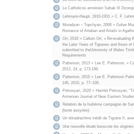
Le Catholicos arménien Sahak III Dzoropor
Lehmann-Haupt, 1910-1931 = C. F. Lehma
Muradyan – Topchyan, 2008 = Gohar Mur
Romance of Artaban and Artašir in Agatha
Orr, 2018 = Callum Orr, « Re-evaluating 
the Later Years of Tigranes and those of
submitted to theUniversity of Wales Trinit
Requirements
Patterson, 2013 = Lee E. Patterson, « Car
2013, 24, p. 173-199.
Patterson, 2015 = Lee E. Patterson Patt
145, 2015, p. 77–105.
Petrosyan, 2020 = Hamlet Petrosyan, “Ti
Armenian Journal of Near Eastern Studies
Relation de la huitième campagne de Sargo
(texte assyrien)
Un tétradrachme inédit de Tigrane II, a
Une nouvelle étude bouscule les origines