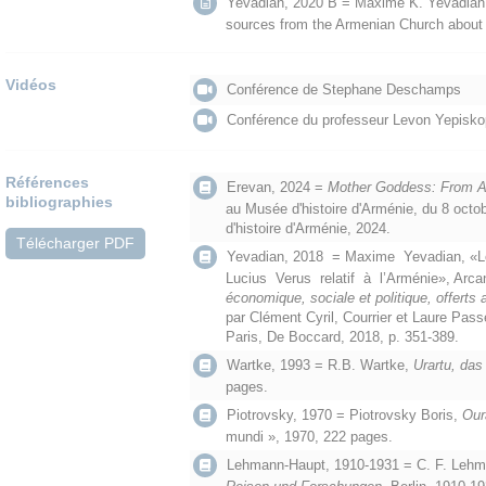
Yevadian, 2020 B = Maxime K. Yevadian, H
sources from the Armenian Church about
Vidéos
Conférence de Stephane Deschamps
Conférence du professeur Levon Yepisk
Références
Erevan, 2024 =
Mother Goddess: From A
bibliographies
au Musée d'histoire d'Arménie, du 8 oct
d'histoire d'Arménie, 2024.
Télécharger PDF
Yevadian, 2018 = Maxime Yevadian, «
Lucius Verus relatif à l’Arménie», Arca
économique, sociale et politique, offer
par Clément Cyril, Courrier et Laure Pas
Paris, De Boccard, 2018, p. 351-389.
Wartke, 1993 = R.B. Wartke,
Urartu, das
pages.
Piotrovsky, 1970 = Piotrovsky Boris,
Our
mundi », 1970, 222 pages.
Lehmann-Haupt, 1910-1931 = C. F. Leh