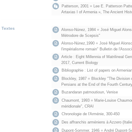
Patterson, 2001 = Lee E. Patterson Patte
Artaxias I of Armenia », The Ancient Histo
Textes
Alonso-Núnez, 1984 = José Miguel Alonso
Métrodore de Scepsis"
Alonso-Núnez,1990 = José Miguel Alons
l'impérialisme romain" Bulletin de l'Asso
Article : Eight Millennia of Matrilineal G
2017, Current Biology
Bibliographie : List of papers on Armenian
Blockley, 1987 = Blockley "The Division
Persians at the End of the Fourth Centur
Buzandaran patmoutioun, Venise
Chaumont, 1993 = Marie-Louise Chaumont
méridionale", CRAI
Chronologie de l'Arménie, 300-450
Des affranchis arméniens à Azzero (Italie)
Dupont-Sommer, 1946 = André Dupont-So