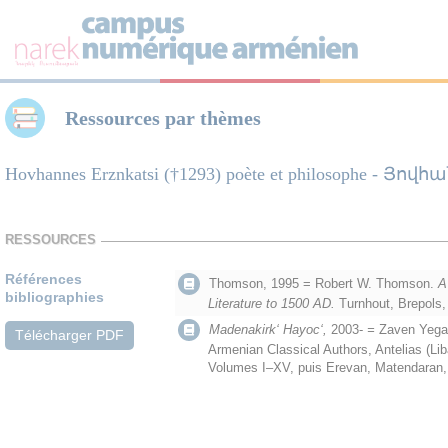
Panneau de gestion des cookies
Ressources par thèmes
Hovhannes Erznkatsi (†1293) poète et philosophe - Յ
RESSOURCES
Références
Thomson, 1995 = Robert W. Thomson.
A
bibliographies
Literature to 1500 AD.
Turnhout, Brepols,
Madenakirk‘ Hayoc‘,
2003-
=
Zaven Yegav
Télécharger PDF
Armenian Classical Authors, Antelias (Li
Volumes I–XV, puis Erevan, Matendaran