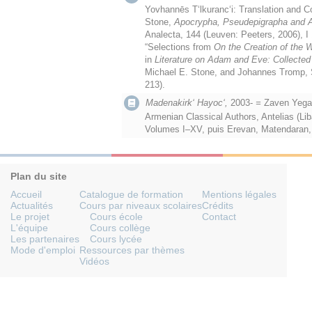
Yovhannēs Tʻlkurancʻi: Translation and C
Stone,
Apocrypha, Pseudepigrapha and 
Analecta, 144 (Leuven: Peeters, 2006), I 
“Selections from
On the Creation of the 
in
Literature on Adam and Eve: Collecte
Michael E. Stone, and Johannes Tromp, SV
213).
Madenakirk‘ Hayoc‘,
2003-
=
Zaven Yegav
Armenian Classical Authors, Antelias (Li
Volumes I–XV, puis Erevan, Matendaran
Plan du site
Accueil
Catalogue de formation
Mentions légales
Actualités
Cours par niveaux scolaires
Crédits
Le projet
Cours école
Contact
L'équipe
Cours collège
Les partenaires
Cours lycée
Mode d'emploi
Ressources par thèmes
Vidéos