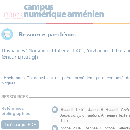
Panneau de gestion des cookies
Ressources par thèmes
Hovhannes Tlkurantsi (1450env.-1535 ; Yovhannēs Tʻlkura
Թուկուրանցի
Hovhannes Tlkurantsi
est un poète arménien qui a composé de 
lyriques.
RESSOURCES
Références
Russell, 1987 = James R. Russell,
Yovha
bibliographies
Armenian lyric tradition
, Armenian Texts a
1987.
Télécharger PDF
Stone, 2006 = Michael E. Stone, 'Select