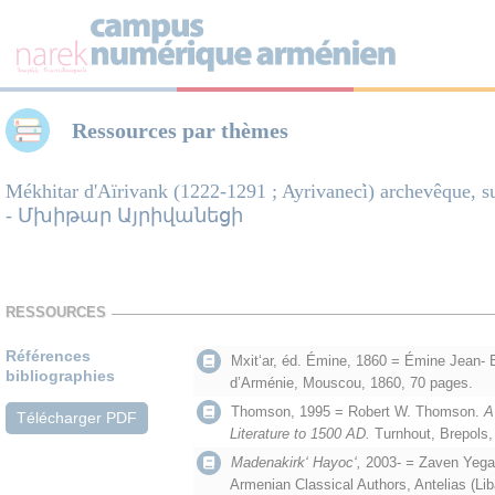
Panneau de gestion des cookies
Ressources par thèmes
Mékhitar d'Aïrivank (1222-1291 ; Ayrivanec̕i) archevêque, su
- Մխիթար Այրիվանեցի
RESSOURCES
Références
Mxit‘ar, éd. Émine, 1860 = Émine Jean- Ba
bibliographies
d’Arménie, Mouscou, 1860, 70 pages.
Thomson, 1995 = Robert W. Thomson.
A
Télécharger PDF
Literature to 1500 AD.
Turnhout, Brepols,
Madenakirk‘ Hayoc‘,
2003-
=
Zaven Yegav
Armenian Classical Authors, Antelias (Li