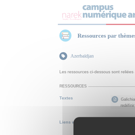
Panneau de gestion des cookies
Ressources par thème
Azerbaïdjan
Les ressources ci-dessous sont reliées
RESSOURCES
Textes
Galichia
redéfinir
Liens web
Destruct