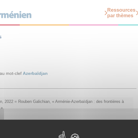
Ressources
par thèmes
s
 au mot-clef
Azerbaïdjan
n, 2022 = Rouben Galichian, « Arménie-Azerbaïdjan : des frontières à
 »
ion des khatchkars