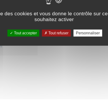
ise des cookies et vous donne le contrôle sur 
souhaitez activer
Newsletter mensuelle
on
Mentions légales
Cliquez ici pour vous abonner
laires
Crédits
Tout accepter
Tout refuser
Personnaliser
Contact
es