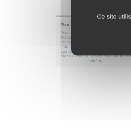
Ce site util
Plan du site
Accueil
Catalogue de formati
Actualités
Cours par niveaux sco
Le projet
Cours école
L'équipe
Cours collège
Les partenaires
Cours lycée
Mode d'emploi
Ressources par thèm
Vidéos