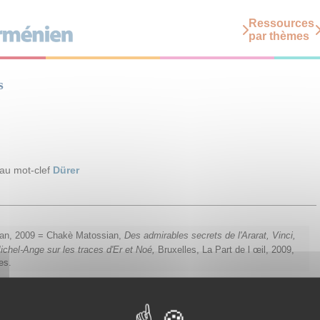
Ressources
par thèmes
s
 au mot-clef
Dürer
an, 2009 = Chakè Matossian,
Des admirables secrets de l'Ararat, Vinci,
ichel-Ange sur les traces d'Er et Noé,
Bruxelles, La Part de l œil, 2009,
es.