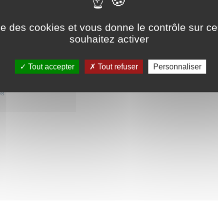
ise des cookies et vous donne le contrôle sur 
souhaitez activer
Newsletter mensuelle
on
Mentions légales
Cliquez ici pour vous abonner
laires
Crédits
Tout accepter
Tout refuser
Personnaliser
Contact
es