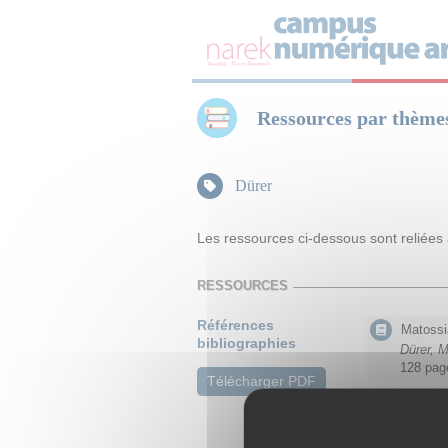
Panneau de gestion des cookies
Ressources par thème
Dürer
Les ressources ci-dessous sont reliées
RESSOURCES
Références
Matossi
bibliographies
Dürer, M
128 pag
Télécharger PDF