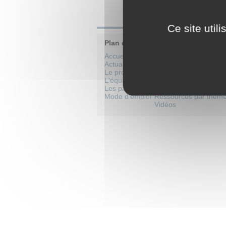
Ce site util
Plan du site
Accueil
Catalogue de formati
Actualités
Cours par niveaux sco
Le projet
Cours école
L'équipe
Cours collège
Les partenaires
Cours lycée
Mode d'emploi
Ressources par thèm
Vidéos