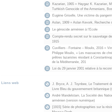
Kazarian, 1965 = Haygaz K. Kazarian, Mi
Turhkish Genocide of the Armenians, Bos
Eugène Griselle, Une victime du pangerm
Aslan, 1909 = Aslan Kevork, Recherche s
Le génocide arménien à l’Ecole
Compte-rendu secret sur le sauvetage d
1915
Cuvilliers - Fontaine – Moulis, 2016 = Vin
Philippe Moulis, « Les massacres de ch
prêtres lazaristes résidant à Constantino
de la Méditerranée, 201
Loi du 29 janvier 2001 relative à la rec
Liens web
J. Bryce, A. J. Toynbee, Le Traitement 
Livre Bleu du gouvernement britannique (
André Mandelstam, La Société des Nation
arménien (version numérique)
[1915] Série de photographies sur la rés
Moussa Dagh