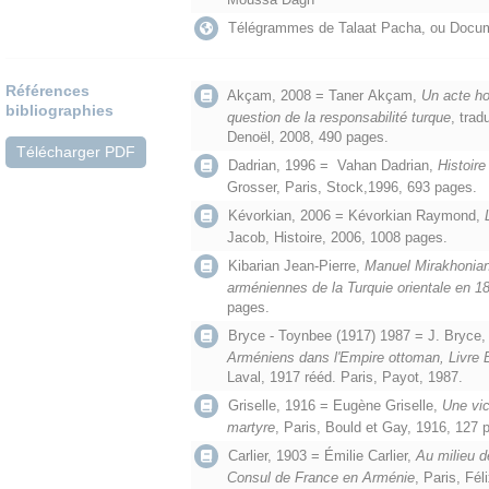
Télégrammes de Talaat Pacha, ou Docu
Références
Akçam, 2008 = Taner Akçam,
Un acte ho
bibliographies
question de la responsabilité
turque
, trad
Denoël, 2008, 490 pages.
Télécharger PDF
Dadrian, 1996 = Vahan Dadrian,
Histoir
Grosser, Paris, Stock,1996, 693 pages.
Kévorkian, 2006 = Kévorkian Raymond,
Jacob, Histoire, 2006, 1008 pages.
Kibarian Jean-Pierre,
Manuel Mirakhonian
arméniennes de la Turquie orientale en 1
pages.
Bryce - Toynbee (1917) 1987 = J. Bryce, 
Arméniens dans l'Empire ottoman, Livre 
Laval, 1917 rééd. Paris, Payot, 1987.
Griselle, 1916 = Eugène Griselle,
Une vi
martyre
, Paris, Bould et Gay, 1916, 127 
Carlier, 1903 = Émilie Carlier,
Au milieu 
Consul de France en Arménie
, Paris, Fél