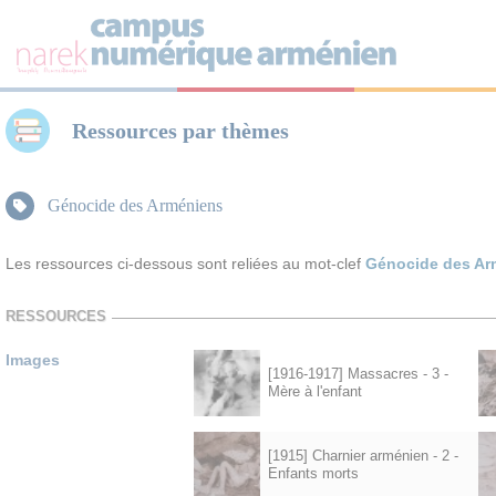
Panneau de gestion des cookies
Ressources par thèmes
Génocide des Arméniens
Les ressources ci-dessous sont reliées au mot-clef
Génocide des Ar
RESSOURCES
Images
[1916-1917] Massacres - 3 -
Mère à l'enfant
[1915] Charnier arménien - 2 -
Enfants morts