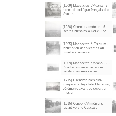
[1909] Massacres d'Adana - 2 -
ruines du collègue français des
jésuites
[1920] Charnier arménien - 5 -
Restes humains à Der-el-Zor
[1895] Massacres à Erzerum - -
inhumation des victimes au
cimetière arménien
[1909] Massacres d'Adana - 2 -
Quartier arménien incendié
pendant les massacres
[1915] Escadron hamidiye
intégré à la Teşkilât-ı Mahsusa,
cérémonie avant de départ en
mission
[1915] Convoi d’Arméniens
fuyant vers le Caucase