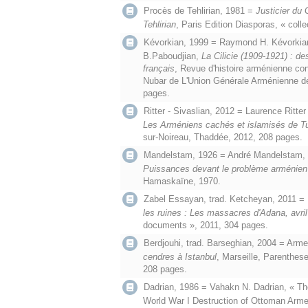
Procès de Tehlirian, 1981 =
Justicier du
Tehlirian
, Paris Edition Diasporas, « col
Kévorkian, 1999 = Raymond H. Kévorkian 
B.Paboudjian,
La Cilicie (1909-1921) : 
français
, Revue d'histoire arménienne co
Nubar de L'Union Générale Arménienne de
pages.
Ritter - Sivaslian, 2012 = Laurence Ritte
Les Arméniens cachés et islamisés de T
sur-Noireau, Thaddée, 2012, 208 pages.
Mandelstam, 1926 = André Mandelstam,
Puissances devant le problème arménien
Hamaskaïne, 1970.
Zabel Essayan, trad. Ketcheyan, 2011 =
les ruines : Les massacres d'Adana, avri
documents », 2011, 304 pages.
Berdjouhi, trad. Barseghian, 2004 = Arm
cendres à Istanbul
, Marseille, Parenthes
208 pages.
Dadrian, 1986 = Vahakn N. Dadrian, « T
World War I Destruction of Ottoman Arm