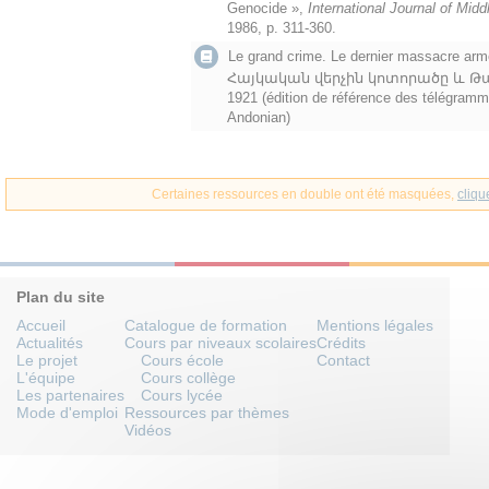
Genocide »,
International Journal of Mid
1986, p. 311-360.
Le grand crime. Le dernier massacre ar
Հայկական վերչին կոտորածը և Թալէ
1921 (édition de référence des télégra
Andonian)
Certaines ressources en double ont été masquées,
cliqu
Plan du site
Accueil
Catalogue de formation
Mentions légales
Actualités
Cours par niveaux scolaires
Crédits
Le projet
Cours école
Contact
L'équipe
Cours collège
Les partenaires
Cours lycée
Mode d'emploi
Ressources par thèmes
Vidéos