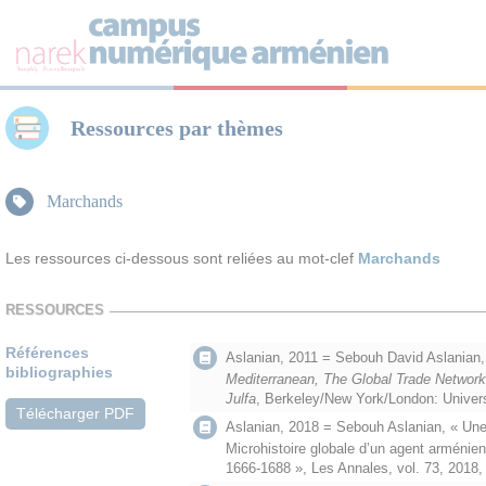
Panneau de gestion des cookies
Ressources par thèmes
Marchands
Les ressources ci-dessous sont reliées au mot-clef
Marchands
RESSOURCES
Références
Aslanian, 2011 = Sebouh David Aslanian
bibliographies
Mediterranean, The Global Trade Networ
Julfa
, Berkeley/New York/London: Univers
Télécharger PDF
Aslanian, 2018 = Sebouh Aslanian, « Une 
Microhistoire globale d’un agent arménie
1666-1688 », Les Annales, vol. 73, 2018, 