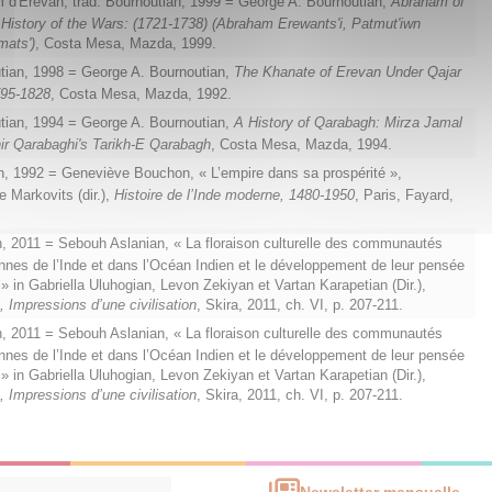
d'Erevan, trad. Bournoutian, 1999 = George A. Bournoutian,
Abraham of
History of the Wars: (1721-1738) (Abraham Erewants'i, Patmut'iwn
mats')
, Costa Mesa, Mazda, 1999.
ian, 1998 = George A. Bournoutian,
The Khanate of Erevan Under Qajar
795-1828
, Costa Mesa, Mazda, 1992.
ian, 1994 = George A. Bournoutian,
A History of Qarabagh: Mirza Jamal
ir Qarabaghi's Tarikh-E Qarabagh
, Costa Mesa, Mazda, 1994.
 1992 = Geneviève Bouchon, « L’empire dans sa prospérité »,
e
Markovits (dir.),
Histoire de l’Inde moderne, 1480-1950
, Paris, Fayard,
, 2011 = Sebouh Aslanian,
« La floraison culturelle des communautés
nes de l’Inde et dans l’Océan Indien et le développement de leur pensée
 » in Gabriella Uluhogian, Levon Zekiyan et Vartan Karapetian (Dir.),
 Impressions d’une civilisation
, Skira, 2011, ch. VI, p. 207-211.
, 2011 = Sebouh Aslanian,
« La floraison culturelle des communautés
nes de l’Inde et dans l’Océan Indien et le développement de leur pensée
 » in Gabriella Uluhogian, Levon Zekiyan et Vartan Karapetian (Dir.),
 Impressions d’une civilisation
, Skira, 2011, ch. VI, p. 207-211.