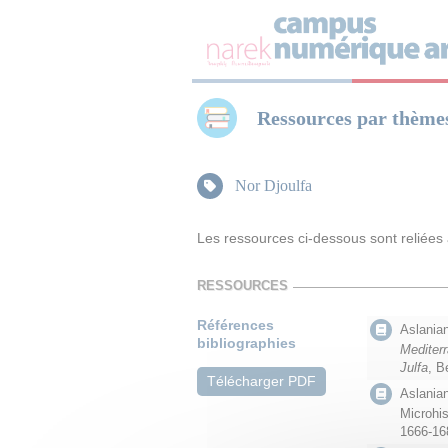
Panneau de gestion des cookies
Ressources par thème
Nor Djoulfa
Les ressources ci-dessous sont reliées
RESSOURCES
Références
Aslanian
bibliographies
Mediter
Julfa
, B
Télécharger PDF
Aslanian
Microhis
1666-168