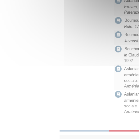
Abraham 
Erevan, 
Pateraz
Bournout
Rule: 1
Bournout
Javansh
Bouchon,
in
Claud
1992.
Aslanian
arménien
sociale.
Arménie,
Aslanian
arménien
sociale.
Arménie,