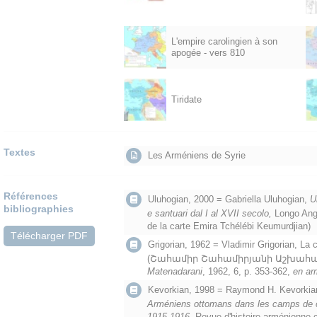
L'empire carolingien à son
apogée - vers 810
Tiridate
Textes
Les Arméniens de Syrie
Références
Uluhogian, 2000 = Gabriella Uluhogian,
U
bibliographies
e santuari dal I al XVII secolo,
Longo Ange
de la carte Emira Tchélébi Keumurdjian)
Télécharger PDF
Grigorian, 1962 = Vladimir Grigorian, La
(Շահամիր Շահամիրյանի Աշխահա
Matenadarani
, 1962, 6, p. 353-362,
en ar
Kevorkian, 1998 = Raymond H. Kevorkia
Arméniens ottomans dans les camps de c
1915-1916,
Revue d'histoire arménienne 