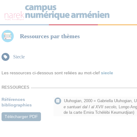
Panneau de gestion des cookies
Ressources par thèmes
Siecle
Les ressources ci-dessous sont reliées au mot-clef
siecle
RESSOURCES
Références
Uluhogian, 2000 = Gabriella Uluhogian,
U
bibliographies
e santuari dal I al XVII secolo,
Longo Ange
de la carte Emira Tchélébi Keumurdjian)
Télécharger PDF