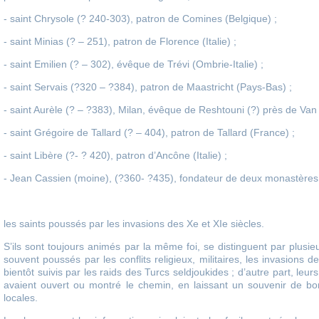
- saint Chrysole (? 240-303), patron de Comines (Belgique) ;
- saint Minias (? – 251), patron de Florence (Italie) ;
- saint Emilien (? – 302), évêque de Trévi (Ombrie-Italie) ;
- saint Servais (?320 – ?384), patron de Maastricht (Pays-Bas) ;
- saint Aurèle (? – ?383), Milan, évêque de Reshtouni (?) près de Van 
- saint Grégoire de Tallard (? – 404), patron de Tallard (France) ;
- saint Libère (?- ? 420), patron d’Ancône (Italie) ;
- Jean Cassien (moine), (?360- ?435), fondateur de deux monastères 
les saints poussés par les invasions des Xe et XIe siècles.
S’ils sont toujours animés par la même foi, se distinguent par plusieu
souvent poussés par les conflits religieux, militaires, les invasions
bientôt suivis par les raids des Turcs seldjoukides ; d’autre part, leur
avaient ouvert ou montré le chemin, en laissant un souvenir de bo
locales.