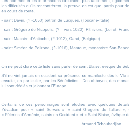
Les hommes et les informations circulaient plus facilement, égalemen
les difficultés qu’ils rencontrèrent, la preuve en est que, partis pour de
en cours de route.
- saint Davin, (? -1050) patron de Lucques, (Toscane-Italie)
- saint Grégoire de Nicopolis, (? – vers 1020), Pithiviers, (Loiret, Fran
- saint Macaire d’Antioche, (?-1012), Gand, (Belgique)
- saint Siméon de Polirone, (?-1016), Mantoue, monastère San-Benedet
On ne peut clore cette liste sans parler de saint Blaise, évêque de S
S’il ne vint jamais en occident sa présence se manifeste dès le VIe s
ensuite, en particulier, par les Bénédictins. Des abbayes, des monas
lui sont dédiés et jalonnent l’Europe.
Certains de ces personnages sont étudiés avec quelques détai
Yévadian pour « saint Servais », « saint Grégoire de Tallard »,
« Pèlerins d’Arménie, saints en Occident » et « Saint Blaise, évêque 
Armand Tchouhadjian