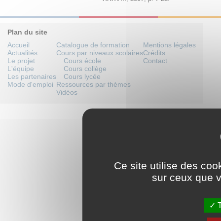
Plan du site
Accueil
Catalogue de formation
Mentions légales
Actualités
Cours par niveaux scolaires
Crédits
Le projet
Cours école
Contact
L'équipe
Cours collège
Les partenaires
Cours lycée
Mode d'emploi
Ressources par thèmes
Vidéos
Ce site utilise des coo
sur ceux que v
T