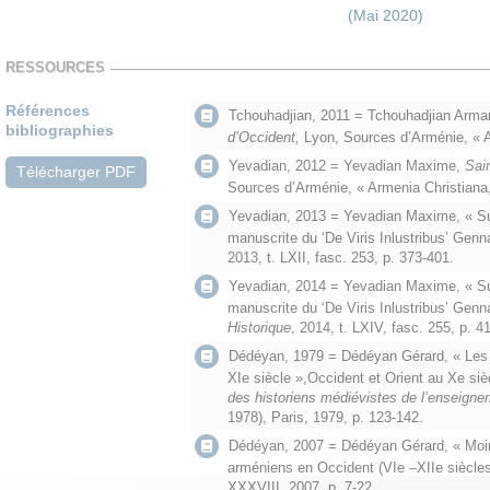
(Mai 2020)
RESSOURCES
Références
Tchouhadjian, 2011 = Tchouhadjian Arm
bibliographies
d’Occident,
Lyon, Sources d’Arménie, « A
Yevadian, 2012 = Yevadian Maxime,
Sai
Télécharger PDF
Sources d’Arménie, « Armenia Christiana,
Yevadian, 2013 = Yevadian Maxime, « Sur 
manuscrite du ‘De Viris Inlustribus’ Genn
2013, t. LXII, fasc. 253, p. 373-401.
Yevadian, 2014 = Yevadian Maxime, « Sur 
manuscrite du ‘De Viris Inlustribus’ Genna
Historique
, 2014, t. LXIV, fasc. 255, p. 4
Dédéyan, 1979 = Dédéyan Gérard, « Les 
XIe siècle »,Occident et Orient au Xe siè
des historiens médiévistes de l’enseigne
1978), Paris, 1979, p. 123-142.
Dédéyan, 2007 = Dédéyan Gérard, « Moin
arméniens en Occident (VIe –XIIe siècle
XXXVIII, 2007, p. 7-22.