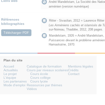
Liens web
André Mandelstam, La Société des Nation
arménien (version numérique)
Références
Ritter - Sivaslian, 2012 = Laurence Ritte
bibliographies
Les Arméniens cachés et islamisés de T
sur-Noireau, Thaddée, 2012, 208 pages.
Télécharger PDF
Mandelstam, 1926 = André Mandelstam,
Puissances devant le problème arménien
Hamaskaïne, 1970.
Plan du site
Accueil
Catalogue de formation
Mentions légales
Actualités
Cours par niveaux scolaires
Crédits
Le projet
Cours école
Contact
L'équipe
Cours collège
Les partenaires
Cours lycée
Mode d'emploi
Ressources par thèmes
Vidéos