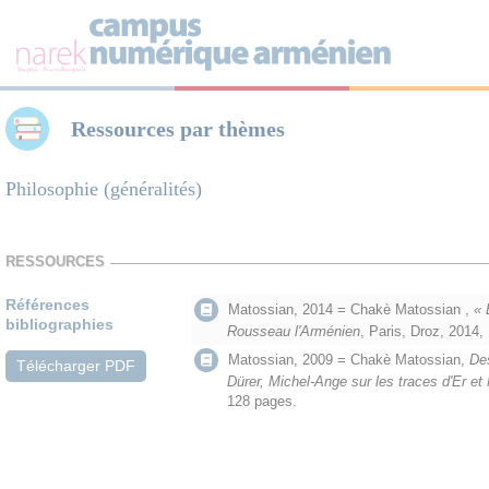
Panneau de gestion des cookies
Ressources par thèmes
Philosophie (généralités)
RESSOURCES
Références
Matossian, 2014 = Chakè Matossian ,
« E
bibliographies
Rousseau l'Arménien
, Paris, Droz, 2014,
Matossian, 2009 = Chakè Matossian,
Des
Télécharger PDF
Dürer, Michel-Ange sur les traces d'Er et
128 pages.