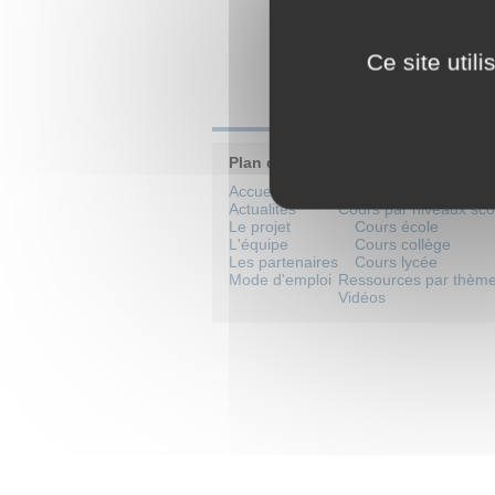
Literatu
Madenak
Ce site util
Armenian
Volumes
Plan du site
Accueil
Catalogue de formati
Actualités
Cours par niveaux sco
Le projet
Cours école
L'équipe
Cours collège
Les partenaires
Cours lycée
Mode d'emploi
Ressources par thèm
Vidéos