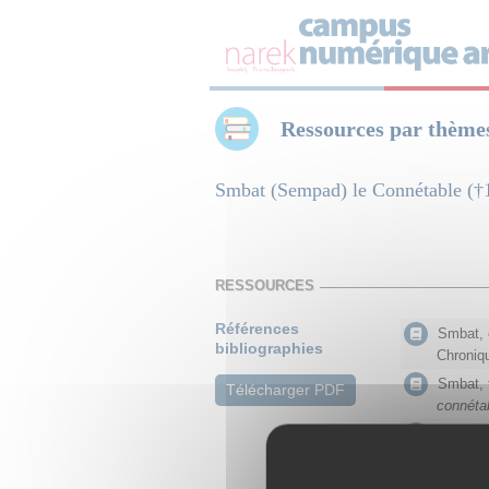
Panneau de gestion des cookies
Ressources par thème
Smbat (Sempad) le Connétable
RESSOURCES
Références
Smbat, é
bibliographies
Chroniqu
Smbat, 
Télécharger PDF
connéta
Smbat, t
Melbour
Thomson