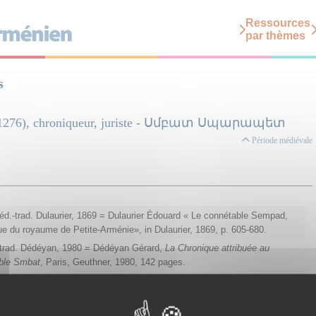
Ressources
par thèmes
s
 (†1276), chroniqueur, juriste - Սմբատ Սպարապետ
Période médiévale
d.-trad. Dulaurier, 1869 = Dulaurier Édouard « Le connétable Sempad,
e du royaume de Petite-Arménie», in Dulaurier, 1869, p. 605-680.
trad. Dédéyan, 1980 = Dédéyan Gérard,
La Chronique attribuée au
ble Smbat
, Paris, Geuthner, 1980, 142 pages.
r. Bedrosian, 2020-2021 = Robert Bedrosian,
Smbat Sparapet’s Chronicle
,
ne,Sophene Book, 2020-2021, 2 vols.
, 1995 = Robert W. Thomson.
A Bibliography of Classical Armenian