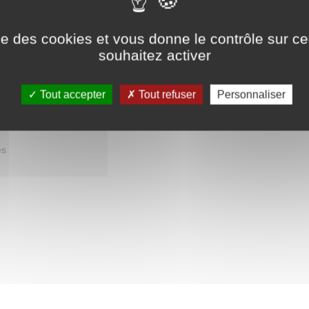
ologues
ise des cookies et vous donne le contrôle sur 
souhaitez activer
Newsletter mensuelle
Tout accepter
Tout refuser
Personnaliser
on
Mentions légales
Cliquez ici pour vous abonner
laires
Crédits
Contact
es