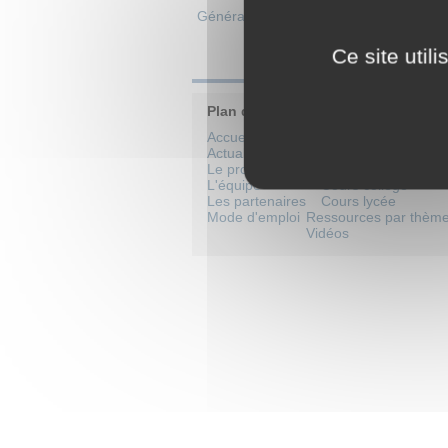
Généralités
>
Bibliographie des armén
Ce site util
Plan du site
Accueil
Catalogue de formati
Actualités
Cours par niveaux sco
Le projet
Cours école
L'équipe
Cours collège
Les partenaires
Cours lycée
Mode d'emploi
Ressources par thèm
Vidéos