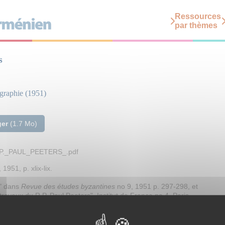
Ressources
par thèmes
s
ographie (1951)
ger
(1.7 Mo)
_P._PAUL_PEETERS_.pdf
 1951, p. xlix-lix.
e" dans
Revue des études byzantines
no 9, 1951 p. 297-298, et
 travaux du R.P. Paul Peeters", Institut de France no 4, Paris,
e