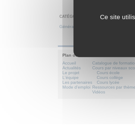
Ce site util
CATÉGORIES
Généralités
>
Bibliographie des armén
Plan du site
Accueil
Catalogue de formati
Actualités
Cours par niveaux sco
Le projet
Cours école
L'équipe
Cours collège
Les partenaires
Cours lycée
Mode d'emploi
Ressources par thèm
Vidéos