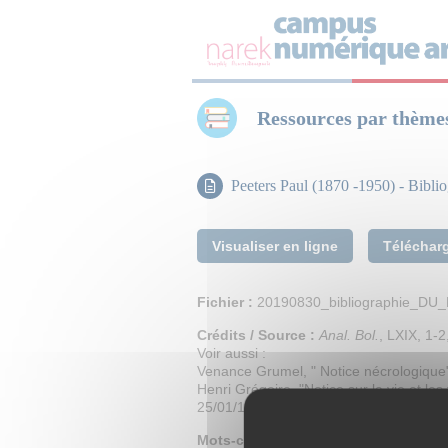
Panneau de gestion des cookies
Ressources par thème
Peeters Paul (1870 -1950) - Bibli
Visualiser en ligne
Téléchar
Fichier :
20190830_bibliographie_DU
Crédits / Source :
Anal. Bol.
, LXIX, 1-2,
Voir aussi :
Venance Grumel, " Notice nécrologiqu
Henri Grégoire, "Notice sur la vie et les
25/01/1952.
Mots-clefs :
Peeters Paul
,
Bibliographi