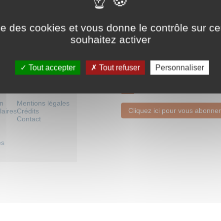
ise des cookies et vous donne le contrôle sur 
souhaitez activer
ologues
Tout accepter
Tout refuser
Personnaliser
Newsletter mensuelle
on
Mentions légales
Cliquez ici pour vous abonner
laires
Crédits
Contact
es