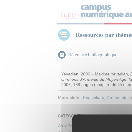
Panneau de gestion des cookies
Ressources par thème
Référence bibliographique
Yevadian, 2006 = Maxime Yevadian,
chrétiens d’Arménie du Moyen Age, 
2006, 168 pages (chapitre dédié et an
Mots-clefs :
Khatchkars
,
Ornementati
CATÉGORIES
Art
>
Sculpture, dont Khatchkars
>
Antiq