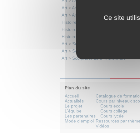
Art
>
Architecture
Art
>
Arts décoratifs, dont le tapis
>
Art t
Art
>
Arts graphiques
Ce site util
Histoire
>
Histoire diasporique
>
Moyen
Histoire
>
Histoire diasporique
>
Europe
Histoire
>
Histoire diasporique
>
Moyen
Art
>
Sculpture, dont Khatchkars
>
Moy
Art
>
Sculpture, dont Khatchkars
>
Péri
Art
>
Sculpture, dont Khatchkars
Plan du site
Accueil
Catalogue de formati
Actualités
Cours par niveaux sco
Le projet
Cours école
L'équipe
Cours collège
Les partenaires
Cours lycée
Mode d'emploi
Ressources par thèm
Vidéos