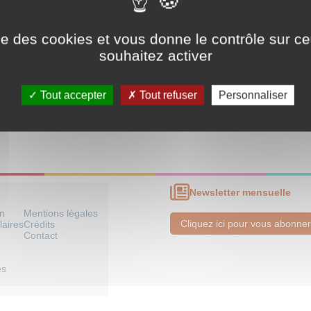
extile, tapis
ise des cookies et vous donne le contrôle sur 
-Orient
>
Empire ottoman (dont Balkans) et République de Turquie
souhaitez activer
 Occidentale
>
Espace français
-Orient
>
Iran
Tout accepter
Tout refuser
Personnaliser
en Âge
ode moderne et contemporaine
Newsletter mensuelle
on
Mentions légales
Cliquez ici pour vous abonner
laires
Crédits
Contact
es