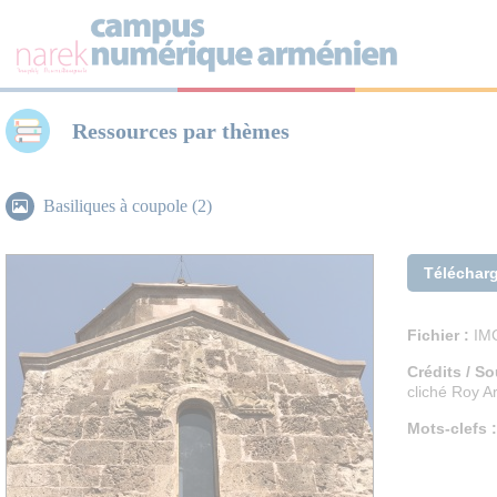
Panneau de gestion des cookies
Ressources par thèmes
Basiliques à coupole (2)
Téléchar
Fichier :
IMG
Crédits / So
cliché Roy A
Mots-clefs :