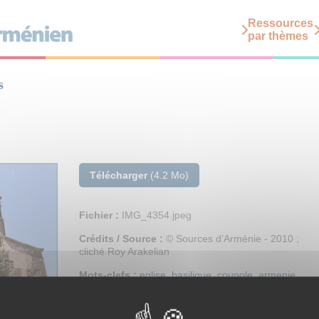
Ressources
par thèmes
s
Télécharger
(4.2 Mo)
Fichier :
IMG_4354.jpeg
Crédits / Source :
© Sources d’Arménie - 2010 ;
cliché Roy Arakelian
Mots-clefs :
eglise
,
basilique
,
coupole
,
armenie