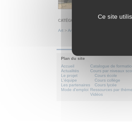
Ce site util
CATÉGORIES
Art
>
Architecture
>
Antiquité et antiqui
Plan du site
Accueil
Catalogue de formati
Actualités
Cours par niveaux sco
Le projet
Cours école
L'équipe
Cours collège
Les partenaires
Cours lycée
Mode d'emploi
Ressources par thèm
Vidéos