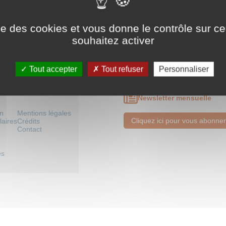
ise des cookies et vous donne le contrôle sur 
souhaitez activer
té chrétienne
>
Basiliques à coupole
Tout accepter
Tout refuser
Personnaliser
Newsletter mensuelle
on
Mentions légales
Cliquez ici pour vous abonner
laires
Crédits
Contact
es