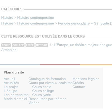
CATÉGORIES
Histoire
>
Histoire contemporaine
Histoire
>
Histoire contemporaine
>
Période génocidaire – Génocide 
CETTE RESSOURCE EST UTILISÉE DANS LE COURS
1 : L’Europe, un théâtre majeur des gu
ÉCOLE
COLLÈGE
LYCÉE
HISTOIRE
Arménien
Plan du site
Accueil
Catalogue de formation
Mentions légales
Actualités
Cours par niveaux scolaires
Crédits
Le projet
Cours école
Contact
L'équipe
Cours collège
Les partenaires
Cours lycée
Mode d'emploi
Ressources par thèmes
Vidéos