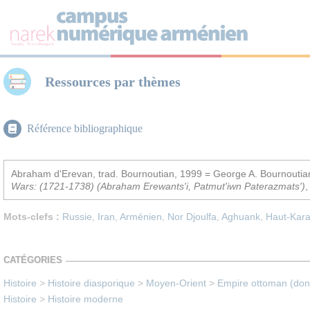
Panneau de gestion des cookies
Ressources par thèmes
Référence bibliographique
Abraham d'Erevan, trad. Bournoutian, 1999 = George A. Bournoutia
Wars: (1721-1738) (Abraham Erewants'i, Patmut'iwn Paterazmats')
,
Mots-clefs :
Russie
,
Iran
,
Arménien
,
Nor Djoulfa
,
Aghuank
,
Haut-Kar
CATÉGORIES
Histoire
>
Histoire diasporique
>
Moyen-Orient
>
Empire ottoman (dont
Histoire
>
Histoire moderne