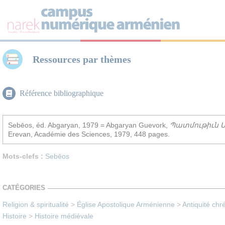
Panneau de gestion des cookies
Ressources par thèmes
Référence bibliographique
Sebēos, éd. Abgaryan, 1979 = Abgaryan Guevork,
Պատմութիւն Սեբ
Erevan, Académie des Sciences, 1979, 448 pages.
Mots-clefs :
Sebēos
CATÉGORIES
Religion & spiritualité
>
Église Apostolique Arménienne
>
Antiquité chr
Histoire
>
Histoire médiévale