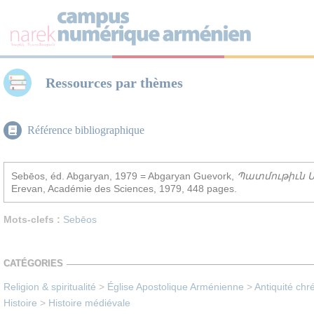
Panneau de gestion des cookies
Ressources par thèmes
Référence bibliographique
Sebēos, éd. Abgaryan, 1979 = Abgaryan Guevork,
Պատմութիւն Սեբ
Erevan, Académie des Sciences, 1979, 448 pages.
Mots-clefs :
Sebēos
CATÉGORIES
Religion & spiritualité
>
Église Apostolique Arménienne
>
Antiquité chr
Histoire
>
Histoire médiévale