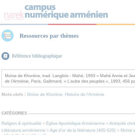
Panneau de gestion des cookies
Ressources par thèmes
Référence bibliographique
Moïse de Khorène, trad. Langlois - Mahé, 1993 = Mahé Annie et Je
de l’Arménie
, Paris, Gallimard, « L’aube des peuples », 1993, 456 p
Mots-clefs :
Moïse de Khorène
,
Histoire de l’Arménie
CATÉGORIES
Religion & spiritualité
>
Église Apostolique Arménienne
>
Antiquité chr
Littérature arménienne
>
Age d’or de la littérature (405-520)
>
Moïse d