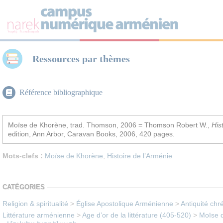
Panneau de gestion des cookies
Ressources par thèmes
Référence bibliographique
Moïse de Khorène, trad. Thomson, 2006 = Thomson Robert W.,
His
edition, Ann Arbor, Caravan Books, 2006, 420 pages.
Mots-clefs :
Moïse de Khorène
,
Histoire de l’Arménie
CATÉGORIES
Religion & spiritualité
>
Église Apostolique Arménienne
>
Antiquité chr
Littérature arménienne
>
Age d’or de la littérature (405-520)
>
Moïse d