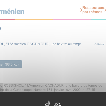
Ressources
par thèmes
s
NOL, "L'Arménien CACHADUR, une bavure au temps
Retour
ger
(88.0 Ko)
ippe ROSSIGNOL, " L'Arménien CACHADUR, une bavure au temps de
toire de la Guadeloupe, Numéro 131, janvier–avril 2002, p. 27-45.
edik de Constantinople