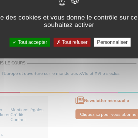
ise des cookies et vous donne le contrôle sur 
que Arménienne
souhaitez activer
ue arménienne (depuis 1742)
-Orient
>
Empire ottoman (dont Balkans) et République de Turquie
 Occidentale
>
Espace français
Tout accepter
Tout refuser
Personnaliser
NS LE COURS
 l’Europe et ouverture sur le monde aux XVIe et XVIIe siècles
Newsletter mensuelle
on
Mentions légales
Cliquez ici pour vous abonner
laires
Crédits
Contact
es