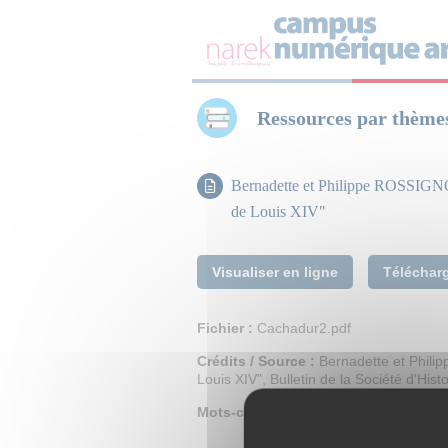
Panneau de gestion des cookies
Ressources par thème
Bernadette et Philippe ROSSIG
de Louis XIV"
Visualiser en ligne
Téléchar
Fichier :
Cachadur2.pdf
Crédits / Source :
Bernadette et Phil
Louis XIV", Bulletin de la Société d'His
Mots-clefs :
Louis XIV - Patriarche Av