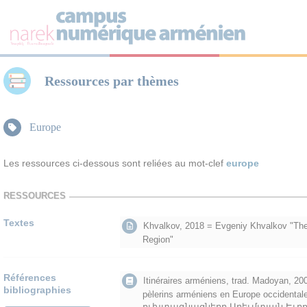
Panneau de gestion des cookies
Ressources par thèmes
Europe
Les ressources ci-dessous sont reliées au mot-clef
europe
RESSOURCES
Textes
Khvalkov, 2018 = Evgeniy Khvalkov "The
Region"
Références
Itinéraires arméniens, trad. Madoyan, 200
bibliographies
pèlerins arméniens en Europe occident
ուխտագնացները Արեւմտյան Եւրոպայ