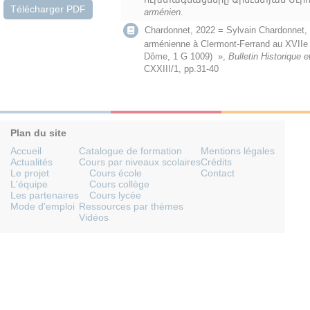
Télécharger PDF
arménien
.
Chardonnet, 2022 = Sylvain Chardonnet, 
arménienne à Clermont-Ferrand au XVIIe 
Dôme, 1 G 1009) »,
Bulletin Historique e
CXXIII/1, pp.31-40
Plan du site
Accueil
Catalogue de formation
Mentions légales
Actualités
Cours par niveaux scolaires
Crédits
Le projet
Cours école
Contact
L'équipe
Cours collège
Les partenaires
Cours lycée
Mode d'emploi
Ressources par thèmes
Vidéos