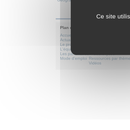
Géographie
>
Voyageurs et récits de v
Ce site util
Plan du site
Accueil
Catalogue de formati
Actualités
Cours par niveaux sco
Le projet
Cours école
L'équipe
Cours collège
Les partenaires
Cours lycée
Mode d'emploi
Ressources par thèm
Vidéos