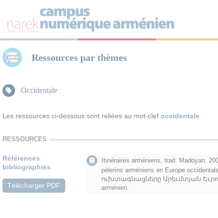
Panneau de gestion des cookies
Ressources par thèmes
Occidentale
Les ressources ci-dessous sont reliées au mot-clef
occidentale
RESSOURCES
Références
Itinéraires arméniens, trad. Madoyan, 200
bibliographies
pèlerins arméniens en Europe occident
ուխտագնացները Արեւմտյան Եւրոպայ
Télécharger PDF
arménien
.