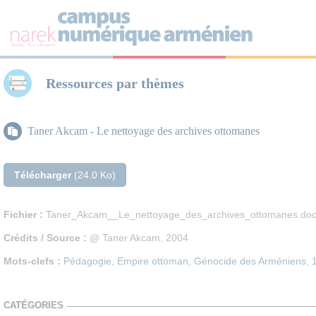
Panneau de gestion des cookies
Ressources par thèmes
Taner Akcam - Le nettoyage des archives ottomanes
Télécharger
(24.0 Ko)
Fichier :
Taner_Akcam__Le_nettoyage_des_archives_ottomanes.do
Crédits / Source :
@ Taner Akcam, 2004
Mots-clefs :
Pédagogie
,
Empire ottoman
,
Génocide des Arméniens
,
CATÉGORIES