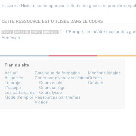
Histoire
>
Histoire contemporaine
>
Sortie de guerre et première rép
CETTE RESSOURCE EST UTILISÉE DANS LE COURS
1 : L’Europe, un théâtre majeur des gu
ÉCOLE
COLLÈGE
LYCÉE
HISTOIRE
Arménien
Plan du site
Accueil
Catalogue de formation
Mentions légales
Actualités
Cours par niveaux scolaires
Crédits
Le projet
Cours école
Contact
L'équipe
Cours collège
Les partenaires
Cours lycée
Mode d'emploi
Ressources par thèmes
Vidéos