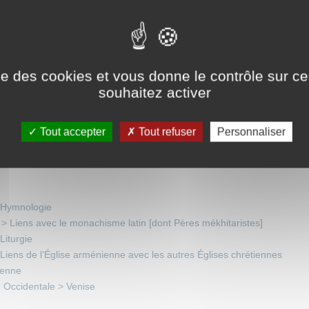
ieux
,
Traité sur la Paix intérieure
,
Ambroise de Lombez
,
Հաւատով
ise des cookies et vous donne le contrôle sur 
souhaitez activer
vre)
>
Éditions et histoire de l'imprimerie arméniennes
que Arménienne
Tout accepter
Tout refuser
Personnaliser
ue arménienne (depuis 1742)
 Occidentale
>
Espace français
Hymnologie
x
>
Liens avec le monachisme latin [dont Pères mékhitaristes]
Liturgie
ens de l’Église arménienne avec les autres Églises chrétiennes
ienne
 Occidentale
>
Venise