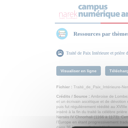
Panneau de gestion des cookies
Ressources par thème
Traité de Paix Intérieure et prièr
Visualiser en ligne
Téléchar
Fichier :
Traité_de_Paix_Intérieure-Ne
Crédits / Source :
Ambroise de Lombez 
et un écrivain ascétique et de dévotion
puis fut régulièrement réédité au XVIIIe
inséré à la fin du traité la célèbre 
Nersès IV Chnorhali (1166 à 1173). Cette 
l’Europe en étant progressivement tradu
dans 36 langues. Il s’agit là d’un empru