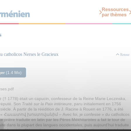
Ressources
par thèmes
s
e du catholicos Nerses le Gracieux
Retour
ger
(1.4 Mo)
rses.pdf
(† 1778) était un capucin, confesseur de la Reine Marie Leczinska,
 réputé. Son
Traité sur la Paix intérieure
, paru initialement en 1756
 siècle. À partir de la réédition de J. Racine à Rouen en 1776, a été
prière « Հաւատով խոստովանիմ – Avec foi, je confesse » du catholicos
prière traduite en latin par les Pères Mékhitaristes a fait le tour de
ite dans la plupart des langues occidentales, puis aujourd’hui traduite
nt à la spiritualité arménienne pour nourrir la dévotion occidentale de