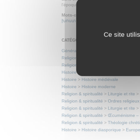
l’époque moderne.
Mots-clefs :
catholicos Nerses le Grac
խոստովանիմ
,
Avec foi
,
je confesse
Ce site util
CATÉGORIES
Généralités
>
Histoire de l’écrit (dont li
Religion & spiritualité
>
Église Apostoli
Religion & spiritualité
>
Église catholiq
Histoire
>
Histoire diasporique
>
Europe
Histoire
>
Histoire médiévale
Histoire
>
Histoire moderne
Religion & spiritualité
>
Liturgie et rite
>
Religion & spiritualité
>
Ordres religieu
Religion & spiritualité
>
Liturgie et rite
>
Religion & spiritualité
>
Œcuménisme – Li
Religion & spiritualité
>
Théologie chrét
Histoire
>
Histoire diasporique
>
Europe